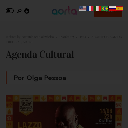
MENU
Written by
comunicacao.alexbrito
•
12/06/2025
•
12:25
•
ACONTECE
,
AGENDA
CULTURAL
,
ARTES
Agenda Cultural
Por Olga Pessoa