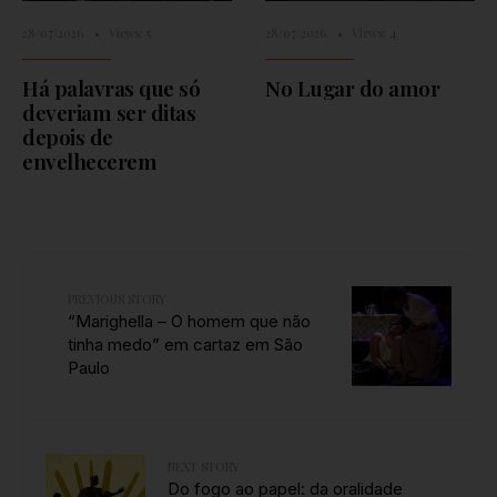
28/07/2026
•
Views: 5
28/07/2026
•
Views: 4
Há palavras que só
No Lugar do amor
deveriam ser ditas
depois de
envelhecerem
PREVIOUS STORY
“Marighella – O homem que não
tinha medo” em cartaz em São
Paulo
NEXT STORY
Do fogo ao papel: da oralidade