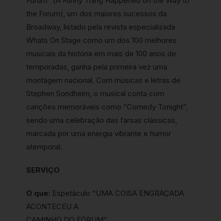
Fórum” (A Funny Thing Happened on the Way to
the Forum), um dos maiores sucessos da
Broadway, listado pela revista especializada
Whats On Stage como um dos 100 melhores
musicais da história em mais de 100 anos de
temporadas, ganha pela primeira vez uma
montagem nacional. Com músicas e letras de
Stephen Sondheim, o musical conta com
canções memoráveis como “Comedy Tonight”,
sendo uma celebração das farsas clássicas,
marcada por uma energia vibrante e humor
atemporal.
SERVIÇO
O que:
Espetáculo “UMA COISA ENGRAÇADA
ACONTECEU A
CAMINHO DO FÓRUM”