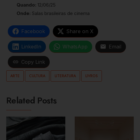
Quando:
12/06/25
Onde:
Salas brasileiras de cinema
Facebook
Share on X
LinkedIn
WhatsApp
Email
Copy Link
ARTE
CULTURA
LITERATURA
LIVROS
Related Posts