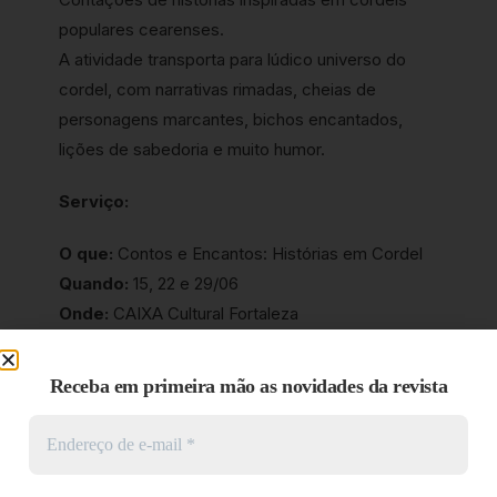
populares cearenses.
A atividade transporta para lúdico universo do
cordel, com narrativas rimadas, cheias de
personagens marcantes, bichos encantados,
lições de sabedoria e muito humor.
Serviço:
O que:
Contos e Encantos: Histórias em Cordel
Quando:
15, 22 e 29/06
Onde:
CAIXA Cultural Fortaleza
Av. Pessoa Anta, 287 – Praia de
Iracema.
Receba em primeira mão as novidades da revista
Horário:
16h