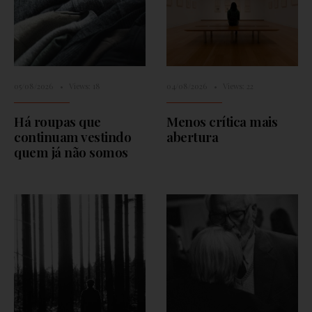
05/08/2026
•
Views: 18
04/08/2026
•
Views: 22
Há roupas que
Menos crítica mais
continuam vestindo
abertura
quem já não somos