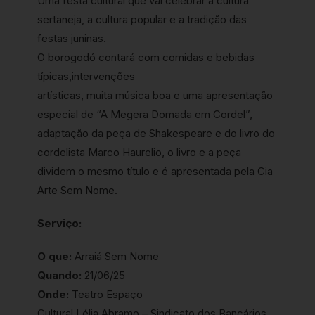
Uma festa cultural que vai celebrar a cultura
sertaneja, a cultura popular e a tradição das
festas juninas.
O borogodó contará com comidas e bebidas
típicas,intervenções
artísticas, muita música boa e uma apresentação
especial de “A Megera Domada em Cordel”,
adaptação da peça de Shakespeare e do livro do
cordelista Marco Haurelio, o livro e a peça
dividem o mesmo título e é apresentada pela Cia
Arte Sem Nome.
Serviço:
O que:
Arraiá Sem Nome
Quando:
21/06/25
Onde:
Teatro Espaço
Cultural Lélia Abramo – Sindicato dos Bancários,