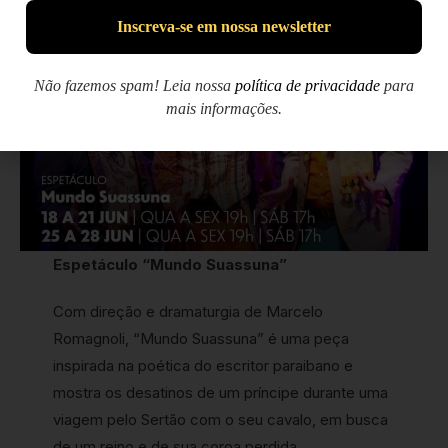
Não fazemos spam! Leia nossa
política de privacidade
para
mais informações.
Espetáculo “Mundo Suassuna”
Com direção e dramaturgia de Marcelo
Romagnoli, “Mundo Suassuna” é uma peça
inspirada na poética do escritor paraibano e
mostra os desatinos de um príncipe durante uma
viagem pelo Sertão com o seu cavalo, em busca
de um reino e de sua coroa perdida.