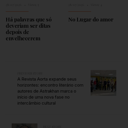
28/07/2026
•
Views: 5
28/07/2026
•
Views: 4
Há palavras que só
No Lugar do amor
deveriam ser ditas
depois de
envelhecerem
PREVIOUS STORY
A Revista Aorta expande seus
horizontes: encontro literário com
autores de Astrakhan marca o
início de uma nova fase no
intercâmbio cultural
NEXT STORY