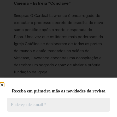
Cinema – Estreia “Conclave”
Sinopse: O Cardeal Lawrence é encarregado de
executar o processo secreto de escolha do novo
sumo pontifice após a morte inesperada do
Papa. Uma vez que os líderes mais poderosos da
Igreja Católica se deslocaram de todas as partes
do mundo e estão trancados no salões do
Vaticano, Lawrence encontra uma conspiração e
descobre um segredo capaz de abalar a própria
fundação da Igreja.
Serviço:
Receba em primeira mão as novidades da revista
O que:
Estreia do Filme “Conclave”
Quando:
23/01
Onde:
Salas de cinema do Brasil