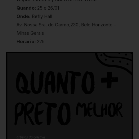
Quando:
25 е 26/01
Onde:
Befly Hall
Av. Nossa Sra. do Carmo,230, Belo Horizonte –
Minas Gerais
Horário:
22h