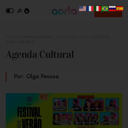
MENU
Written by
comunicacao.alexbrito
•
22/01/2025
•
20:10
•
ACONTECE
,
AGENDA CULTURAL
Agenda Cultural
Por: Olga Pessoa