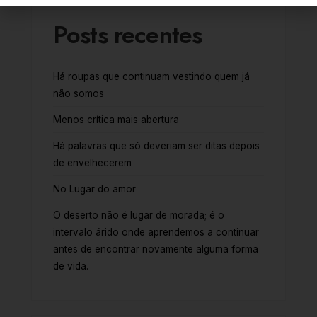
Posts recentes
Há roupas que continuam vestindo quem já
não somos
Menos crítica mais abertura
Há palavras que só deveriam ser ditas depois
de envelhecerem
No Lugar do amor
O deserto não é lugar de morada; é o
intervalo árido onde aprendemos a continuar
antes de encontrar novamente alguma forma
de vida.