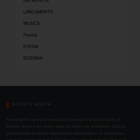
ENTREVISTA
LANÇAMENTO
MUSICA
Poema
POESIA
RESENHA
REVISTA AORTA
Acreditamos que a diversidade é a essência da literatura. A
Revista Aorta é um palco onde as vozes de diferentes culturas,
perspectivas e estilos literários se encontram e se entrelaçam.