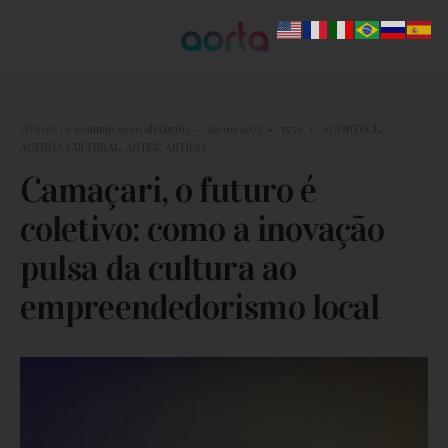
Written by
comunicacao.alexbrito
•
26/09/2025
•
15:59
•
ACONTECE
,
AGENDA CULTURAL
,
ARTES
,
ARTIGO
Camaçari, o futuro é
coletivo: como a inovação
pulsa da cultura ao
empreendedorismo local