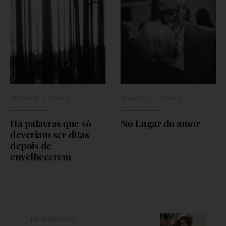
28/07/2026
•
Views: 5
28/07/2026
•
Views: 4
Há palavras que só
No Lugar do amor
deveriam ser ditas
depois de
envelhecerem
PREVIOUS STORY