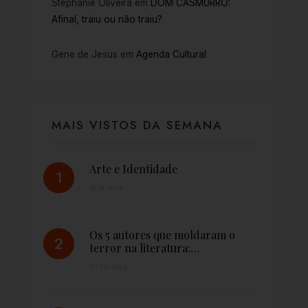
Stephanie Oliveira
em
DOM CASMURRO:
Afinal, traiu ou não traiu?
Gene de Jesus
em
Agenda Cultural
MAIS VISTOS DA SEMANA
Arte e Identidade
21/11/2024
Os 5 autores que moldaram o
terror na literatura:…
07/10/2024