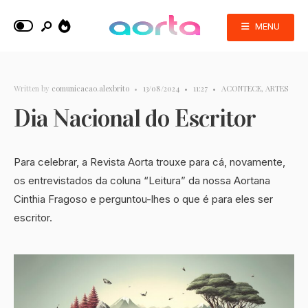
MENU
Written by
comunicacao.alexbrito
•
13/08/2024
•
11:27
•
ACONTECE
,
ARTES
Dia Nacional do Escritor
Para celebrar, a Revista Aorta trouxe para cá, novamente,
os entrevistados da coluna “Leitura” da nossa Aortana
Cinthia Fragoso e perguntou-lhes o que é para eles ser
escritor.