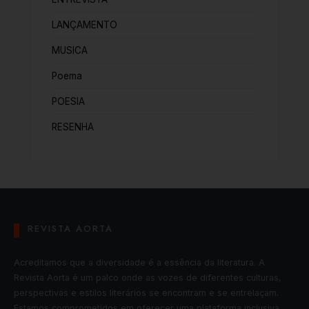
LANÇAMENTO
MUSICA
Poema
POESIA
RESENHA
REVISTA AORTA
Acreditamos que a diversidade é a essência da literatura. A
Revista Aorta é um palco onde as vozes de diferentes culturas,
perspectivas e estilos literários se encontram e se entrelaçam.
Estamos comprometidos em oferecer uma plataforma inclusiva,