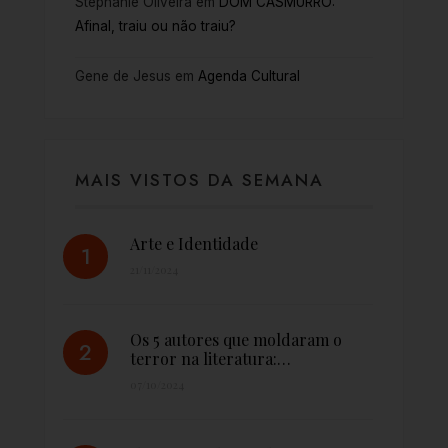
Stephanie Oliveira
em
DOM CASMURRO:
Afinal, traiu ou não traiu?
Gene de Jesus
em
Agenda Cultural
MAIS VISTOS DA SEMANA
Arte e Identidade
21/11/2024
Os 5 autores que moldaram o
terror na literatura:…
07/10/2024