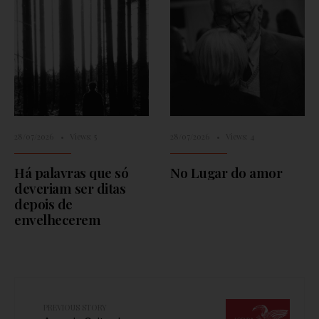
28/07/2026
•
Views: 5
28/07/2026
•
Views: 4
Há palavras que só
No Lugar do amor
deveriam ser ditas
depois de
envelhecerem
PREVIOUS STORY