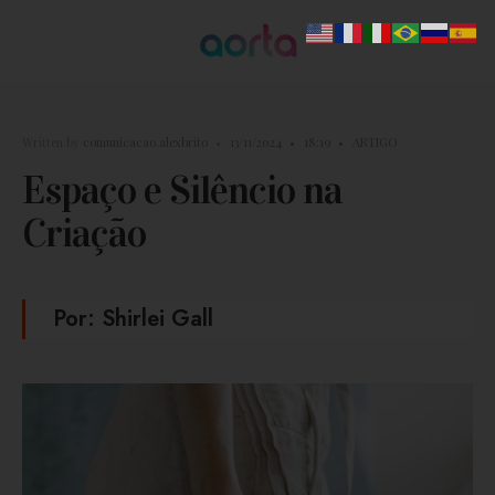
Written by
comunicacao.alexbrito
•
13/11/2024
•
18:19
•
ARTIGO
Espaço e Silêncio na
Criação
Por: Shirlei Gall