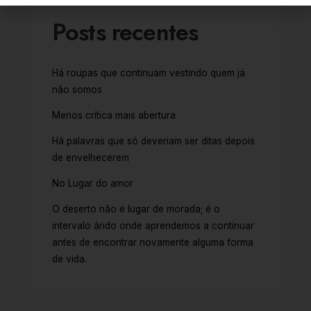
Posts recentes
Há roupas que continuam vestindo quem já
não somos
Menos crítica mais abertura
Há palavras que só deveriam ser ditas depois
de envelhecerem
No Lugar do amor
O deserto não é lugar de morada; é o
intervalo árido onde aprendemos a continuar
antes de encontrar novamente alguma forma
de vida.