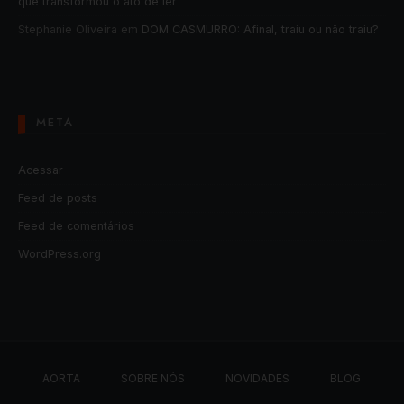
que transformou o ato de ler
Stephanie Oliveira
em
DOM CASMURRO: Afinal, traiu ou não traiu?
META
Acessar
Feed de posts
Feed de comentários
WordPress.org
AORTA
SOBRE NÓS
NOVIDADES
BLOG