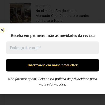
NEXT STORY
No clima de fim de ano, o
Mercado Capitão colore o centro
com arte e festa
Receba em primeira mão as novidades da revista
Deixe um comentário
O seu endereço de e-mail não será publicado.
Campos
obrigatórios são marcados com
*
Não fazemos spam! Leia nossa
política de privacidade
para
mais informações.
Comentário
*