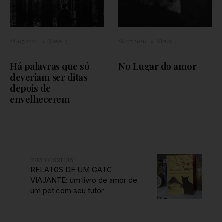
28/07/2026
•
Views: 5
28/07/2026
•
Views: 4
Há palavras que só
No Lugar do amor
deveriam ser ditas
depois de
envelhecerem
PREVIOUS STORY
RELATOS DE UM GATO
VIAJANTE: um livro de amor de
um pet com seu tutor