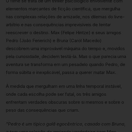
O filme se trata de um thriller psicológico envolvente com
elementos marcantes de ficção científica, que mergulha
nas complexas relações de amizade, nos dilemas do livre-
arbítrio e nas consequências imprevisíveis de tentar
reescrever o destino. Max (Felipe Hintze) e seus amigos
Pedro (João Fenerich) e Bruna (Carol Macedo)
descobrem uma improvável máquina do tempo e, movidos
pela curiosidade, decidem testá-la. Mas o que parecia uma
aventura se transforma em um pesadelo quando Pedro, de
forma súbita e inexplicável, passa a querer matar Max.
À medida que mergulham em uma linha temporal instável,
onde cada escolha pode ser fatal, os três amigos
enfrentam verdades obscuras sobre si mesmos e sobre o
peso das consequências que criam.
“Pedro é um típico galã egocêntrico, casado com Bruna,
e tem uma relação de amizade verdadeira com Max.