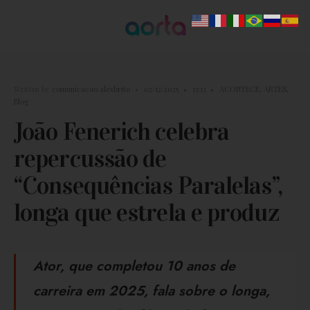
Written by
comunicacao.alexbrito
•
02/12/2025
•
13:13
•
ACONTECE
,
ARTES
,
Blog
João Fenerich celebra
repercussão de
“Consequências Paralelas”,
longa que estrela e produz
Ator, que completou 10 anos de
carreira em 2025, fala sobre o longa,