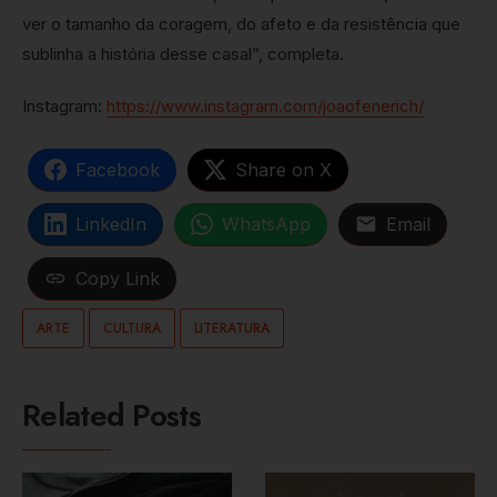
ver o tamanho da coragem, do afeto e da resistência que
sublinha a história desse casal”, completa.
Instagram:
https://www.instagram.com/joaofenerich/
Facebook
Share on X
LinkedIn
WhatsApp
Email
Copy Link
ARTE
CULTURA
LITERATURA
Related Posts