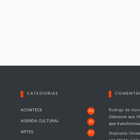
CATEGORIAS
COMENTÁ
ACONTECE
Rodrigo de Aze
90
Clássicos aos V
AGENDA CULTURAL
61
que transformou
ARTES
67
Stephanie Olivei