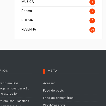
MUSICA
1
Poema
2
POESIA
3
RESENHA
26
RIOS
META
vedo
em
Dos
Acessar
logs: a nova geração
Feed de posts
 o ato de ler
Feed de comentários
ra
em
Dos Clássicos
WordPress.org