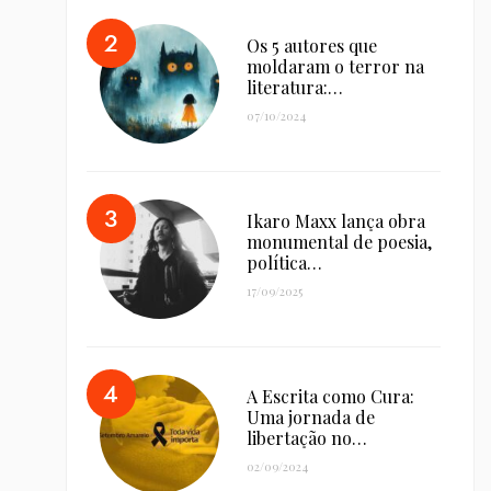
Os 5 autores que
moldaram o terror na
literatura:…
07/10/2024
Ikaro Maxx lança obra
monumental de poesia,
política…
17/09/2025
A Escrita como Cura:
Uma jornada de
libertação no…
02/09/2024