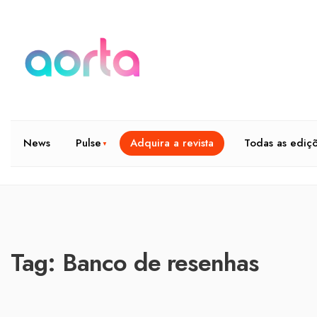
News
Pulse
Adquira a revista
Todas as ediç
Tag:
Banco de resenhas