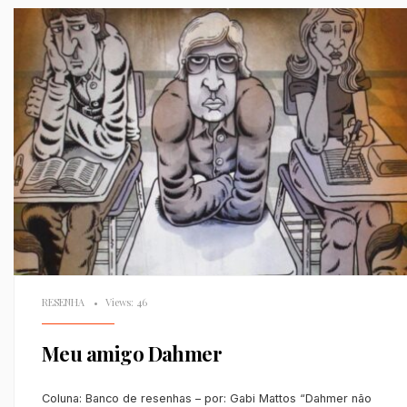
RESENHA
•
Views: 46
Meu amigo Dahmer
Coluna: Banco de resenhas – por: Gabi Mattos “Dahmer não