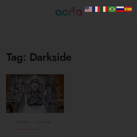
Tag:
Darkside
RESENHA
•
Views: 46