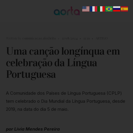
Written by
comunicacao.alexbrito
•
13/08/2024
•
11:39
•
ARTIGO
Uma canção longínqua em
celebração da Língua
Portuguesa
A Comunidade dos Países de Língua Portuguesa (CPLP)
tem celebrado o Dia Mundial da Língua Portuguesa, desde
2019, na data do dia 5 de maio.
por Lívia Mendes Pereira