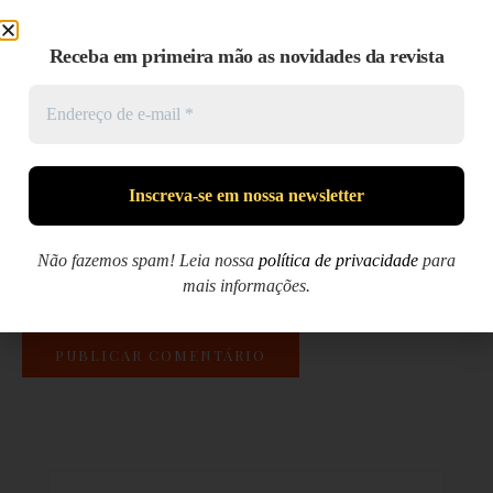
Receba em primeira mão as novidades da revista
E-mail
*
Site
Não fazemos spam! Leia nossa
política de privacidade
para
Salvar meus dados neste navegador para a próxima vez
mais informações.
que eu comentar.