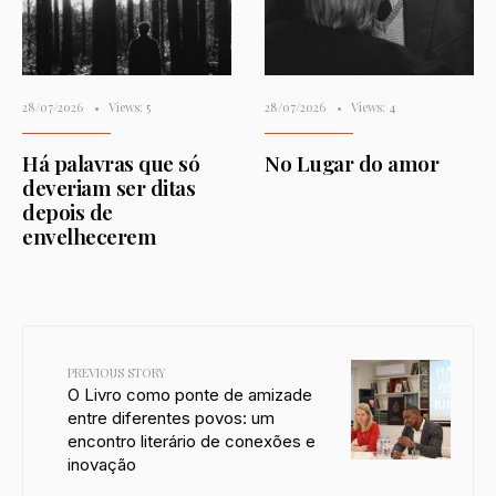
28/07/2026
•
Views: 5
28/07/2026
•
Views: 4
Há palavras que só
No Lugar do amor
deveriam ser ditas
depois de
envelhecerem
PREVIOUS STORY
O Livro como ponte de amizade
entre diferentes povos: um
encontro literário de conexões e
inovação