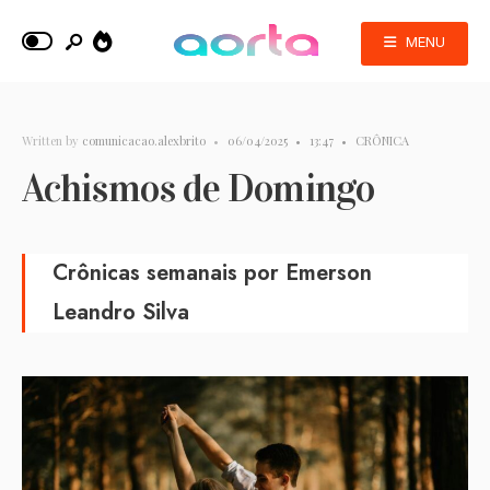
MENU
Written by
comunicacao.alexbrito
•
06/04/2025
•
13:47
•
CRÔNICA
Achismos de Domingo
Crônicas semanais por Emerson
Leandro Silva