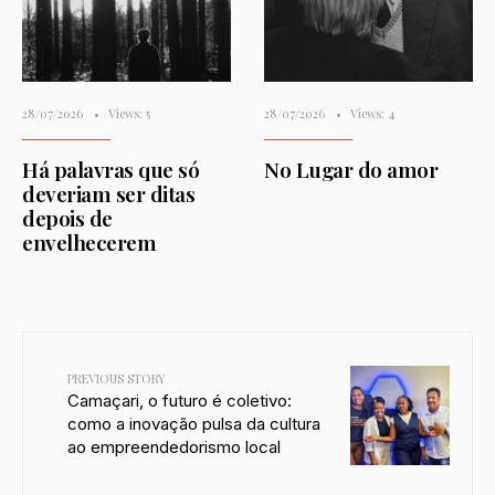
28/07/2026
•
Views: 5
28/07/2026
•
Views: 4
Há palavras que só
No Lugar do amor
deveriam ser ditas
depois de
envelhecerem
PREVIOUS STORY
Camaçari, o futuro é coletivo:
como a inovação pulsa da cultura
ao empreendedorismo local