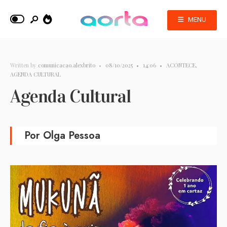
MENU
Written by
comunicacao.alexbrito
•
08/10/2025
•
14:06
•
ACONTECE
,
AGENDA CULTURAL
Agenda Cultural
Por Olga Pessoa