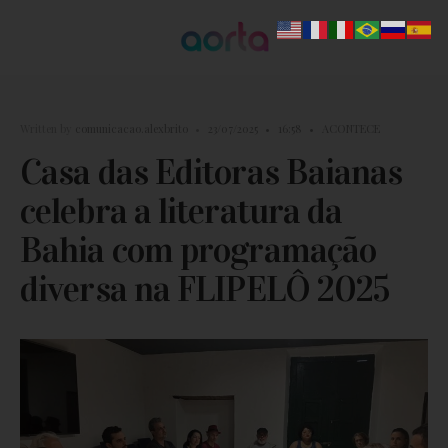
Written by
comunicacao.alexbrito
•
23/07/2025
•
16:58
•
ACONTECE
Casa das Editoras Baianas
celebra a literatura da
Bahia com programação
diversa na FLIPELÔ 2025