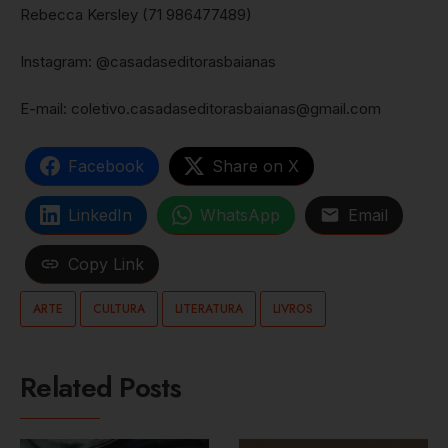
Rebecca Kersley (71 986477489)
Instagram: @casadaseditorasbaianas
E-mail: coletivo.casadaseditorasbaianas@gmail.com
Facebook
Share on X
LinkedIn
WhatsApp
Email
Copy Link
ARTE
CULTURA
LITERATURA
LIVROS
Related Posts