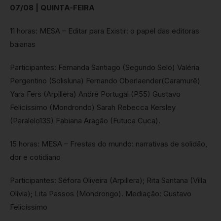
07/08 | QUINTA-FEIRA
11 horas: MESA – Editar para Existir: o papel das editoras
baianas
Participantes: Fernanda Santiago (Segundo Selo) Valéria
Pergentino (Solisluna) Fernando Oberlaender(Caramurê)
Yara Fers (Arpillera) André Portugal (P55) Gustavo
Felicíssimo (Mondrondo) Sarah Rebecca Kersley
(Paralelo13S) Fabiana Aragão (Futuca Cuca).
15 horas: MESA – Frestas do mundo: narrativas de solidão,
dor e cotidiano
Participantes: Séfora Oliveira (Arpillera); Rita Santana (Villa
Olívia); Lita Passos (Mondrongo). Mediação: Gustavo
Felicíssimo