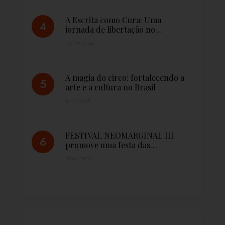
A Escrita como Cura: Uma
jornada de libertação no…
02/09/2024
A magia do circo: fortalecendo a
arte e a cultura no Brasil
13/02/2025
FESTIVAL NEOMARGINAL III
promove uma festa das…
25/06/2026