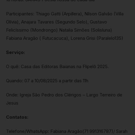
Participantes: Thiago Gatti (Arpillera), Nílson Galvão (Villa
Olívia), Anajara Tavares (Segundo Selo), Gustavo
Felicíssimo (Mondrongo) Natalia Simões (Solisluna)
Fabiana Aragão ( Futucacuca), Lorena Grisi (Paralelo13S)
Serviço:
O quê: Casa das Editoras Baianas na Flipelô 2025.
Quando: 07 a 10/08/2025 a partir das 11h
Onde: Igreja São Pedro dos Clérigos – Largo Terreiro de
Jesus
Contatos:
Telefone/WhatsApp: Fabiana Aragão(71 991316787)/ Sarah