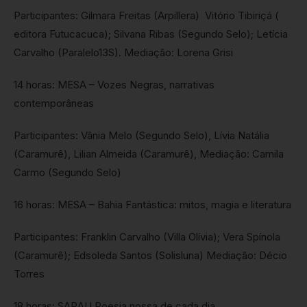
Participantes: Gilmara Freitas (Arpillera) Vitório Tibiriçá (
editora Futucacuca); Silvana Ribas (Segundo Selo); Letícia
Carvalho (Paralelo13S). Mediação: Lorena Grisi
14 horas: MESA – Vozes Negras, narrativas
contemporâneas
Participantes: Vânia Melo (Segundo Selo), Lívia Natália
(Caramurê), Lilian Almeida (Caramurê), Mediação: Camila
Carmo (Segundo Selo)
16 horas: MESA – Bahia Fantástica: mitos, magia e literatura
Participantes: Franklin Carvalho (Villa Olívia); Vera Spínola
(Caramurê); Edsoleda Santos (Solisluna) Mediação: Décio
Torres
18 horas: SARAU Poesia nossa de cada dia