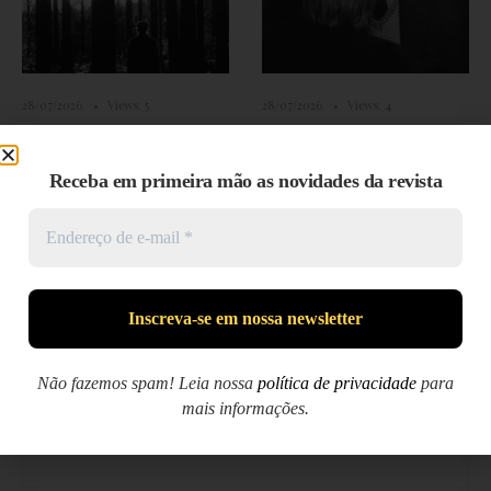
28/07/2026
•
Views: 5
28/07/2026
•
Views: 4
Há palavras que só
No Lugar do amor
Receba em primeira mão as novidades da revista
deveriam ser ditas
depois de
envelhecerem
PREVIOUS STORY
Não fazemos spam! Leia nossa
política de privacidade
para
Agenda Cultural
mais informações.