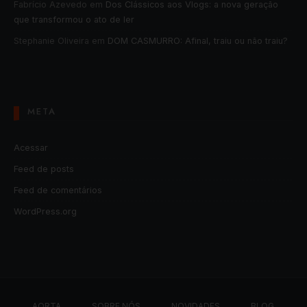
Fabrício Azevedo
em
Dos Clássicos aos Vlogs: a nova geração
que transformou o ato de ler
Stephanie Oliveira
em
DOM CASMURRO: Afinal, traiu ou não traiu?
META
Acessar
Feed de posts
Feed de comentários
WordPress.org
AORTA
SOBRE NÓS
NOVIDADES
BLOG