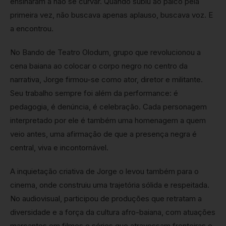
ensinaram a não se curvar. Quando subiu ao palco pela
primeira vez, não buscava apenas aplauso, buscava voz. E
a encontrou.
No Bando de Teatro Olodum, grupo que revolucionou a
cena baiana ao colocar o corpo negro no centro da
narrativa, Jorge firmou-se como ator, diretor e militante.
Seu trabalho sempre foi além da performance: é
pedagogia, é denúncia, é celebração. Cada personagem
interpretado por ele é também uma homenagem a quem
veio antes, uma afirmação de que a presença negra é
central, viva e incontornável.
A inquietação criativa de Jorge o levou também para o
cinema, onde construiu uma trajetória sólida e respeitada.
No audiovisual, participou de produções que retratam a
diversidade e a força da cultura afro-baiana, com atuações
marcantes em filmes e séries que atravessam fronteiras e