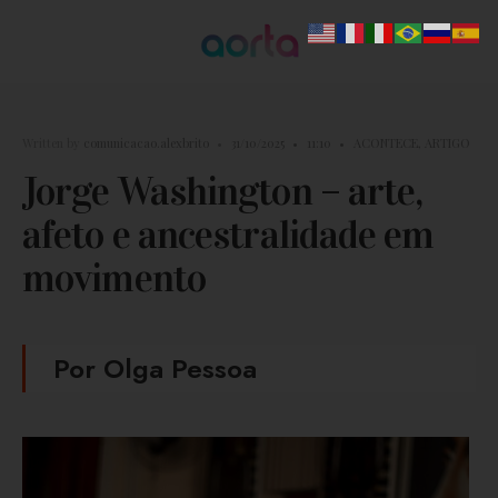
Written by
comunicacao.alexbrito
•
31/10/2025
•
11:10
•
ACONTECE
,
ARTIGO
Jorge Washington – arte,
afeto e ancestralidade em
movimento
Por Olga Pessoa