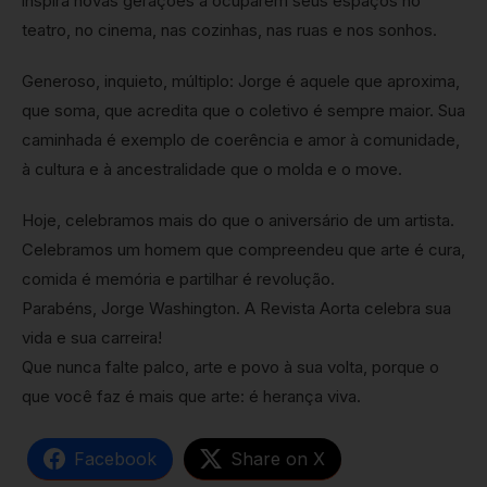
inspira novas gerações a ocuparem seus espaços no
teatro, no cinema, nas cozinhas, nas ruas e nos sonhos.
Generoso, inquieto, múltiplo: Jorge é aquele que aproxima,
que soma, que acredita que o coletivo é sempre maior. Sua
caminhada é exemplo de coerência e amor à comunidade,
à cultura e à ancestralidade que o molda e o move.
Hoje, celebramos mais do que o aniversário de um artista.
Celebramos um homem que compreendeu que arte é cura,
comida é memória e partilhar é revolução.
Parabéns, Jorge Washington. A Revista Aorta celebra sua
vida e sua carreira!
Que nunca falte palco, arte e povo à sua volta, porque o
que você faz é mais que arte: é herança viva.
Facebook
Share on X