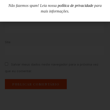
Não fazemos spam! Leia nossa
política de privacidade
para
mais informações.
E-mail
*
Site
Salvar meus dados neste navegador para a próxima vez
que eu comentar.