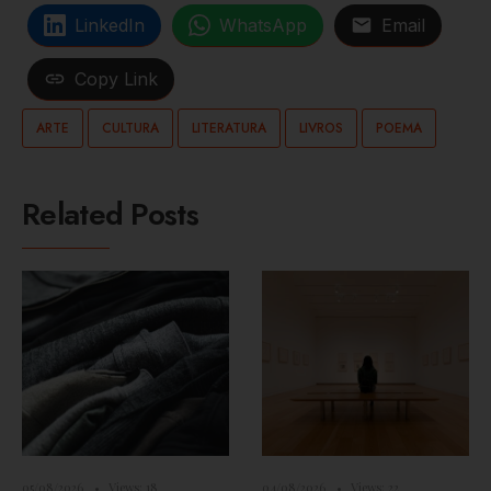
LinkedIn
WhatsApp
Email
Copy Link
ARTE
CULTURA
LITERATURA
LIVROS
POEMA
Related Posts
05/08/2026
•
Views: 18
04/08/2026
•
Views: 22