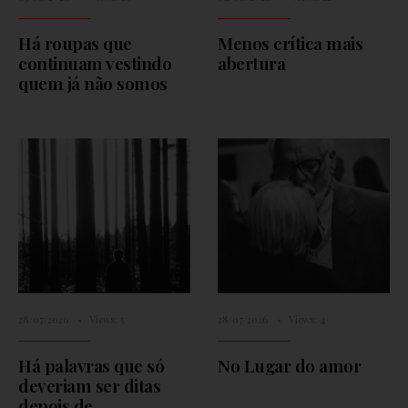
Há roupas que
Menos crítica mais
continuam vestindo
abertura
quem já não somos
28/07/2026
•
Views: 5
28/07/2026
•
Views: 4
Há palavras que só
No Lugar do amor
deveriam ser ditas
depois de