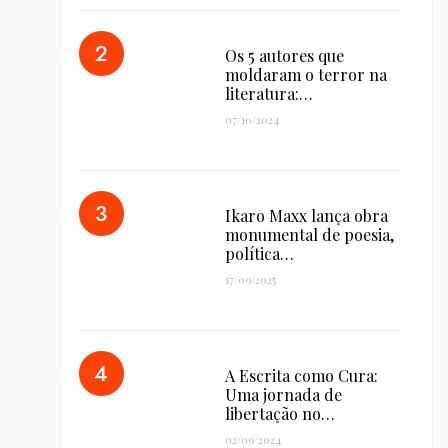
Os 5 autores que
moldaram o terror na
literatura:…
07/10/2024
Ikaro Maxx lança obra
monumental de poesia,
política…
17/09/2025
A Escrita como Cura:
Uma jornada de
libertação no…
02/09/2024