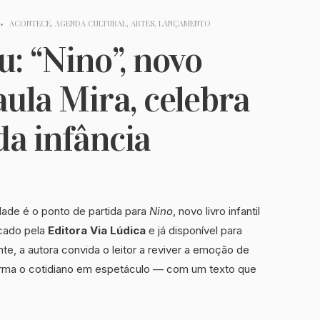
•
ACONTECE
,
AGENDA CULTURAL
,
ARTES
,
LANÇAMENTO
: “Nino”, novo
aula Mira, celebra
da infância
ade é o ponto de partida para
Nino
, novo livro infantil
icado pela
Editora Via Lúdica
e já disponível para
te, a autora convida o leitor a reviver a emoção de
forma o cotidiano em espetáculo — com um texto que