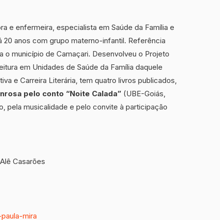
adora e enfermeira, especialista em Saúde da Família e
 há 20 anos com grupo materno-infantil. Referência
a o município de Camaçari. Desenvolveu o Projeto
eitura em Unidades de Saúde da Família daquele
va e Carreira Literária, tem quatro livros publicados,
rosa pelo conto “Noite Calada”
(UBE-Goiás,
o, pela musicalidade e pelo convite à participação
e Alê Casarões
-paula-mira