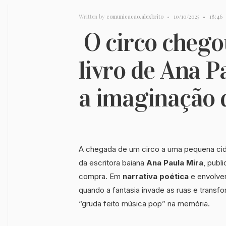
Written by
comunicacao.alexbrito
•
10/10/2025
•
18:46
O circo chegou
livro de Ana P
a imaginação 
A chegada de um circo a uma pequena cid
da escritora baiana
Ana Paula Mira
, publ
compra. Em
narrativa poética
e envolven
quando a fantasia invade as ruas e trans
“gruda feito música pop” na memória.