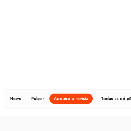
News
Pulse
Adquira a revista
Todas as ediç