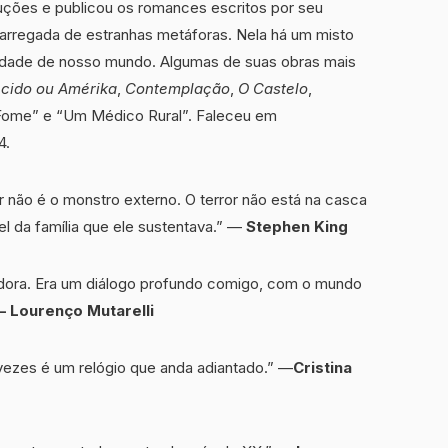
truções e publicou os romances escritos por seu
carregada de estranhas metáforas. Nela há um misto
ilidade de nosso mundo. Algumas de suas obras mais
cido ou Amérika
,
Contemplação
,
O Castelo
,
 Fome” e “Um Médico Rural”. Faleceu em
4.
 não é o monstro externo. O terror não está na casca
el da família que ele sustentava.” —
Stephen King
madora. Era um diálogo profundo comigo, com o mundo
 Lourenço Mutarelli
 vezes é um relógio que anda adiantado.” —
Cristina