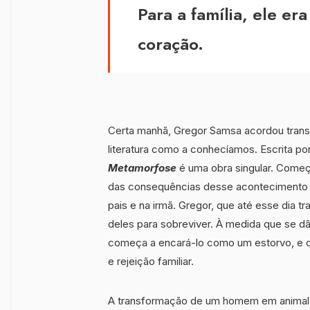
Para a família, ele e
coração.
Certa manhã, Gregor Samsa acordou trans
literatura como a conhecíamos. Escrita po
Metamorfose
é uma obra singular. Começa
das consequências desse acontecimento g
pais e na irmã. Gregor, que até esse dia t
deles para sobreviver. À medida que se dão
começa a encará-lo como um estorvo, e o c
e rejeição familiar.
A transformação de um homem em animal n