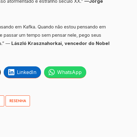
osso atormentado e estranho século XX.”
—Jorge
ensando em Kafka. Quando não estou pensando em
s de passar um tempo sem pensar nele, pego seus
na.” —
László Krasznahorkai, vencedor do Nobel
LinkedIn
WhatsApp
S
RESENHA