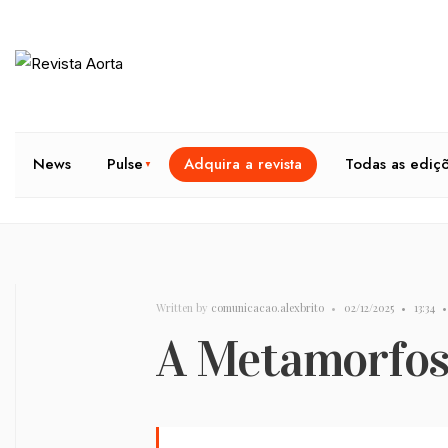
News
Pulse
Adquira a revista
Todas as ediç
Written by
comunicacao.alexbrito
•
02/12/2025
•
13:34
•
A Metamorfos