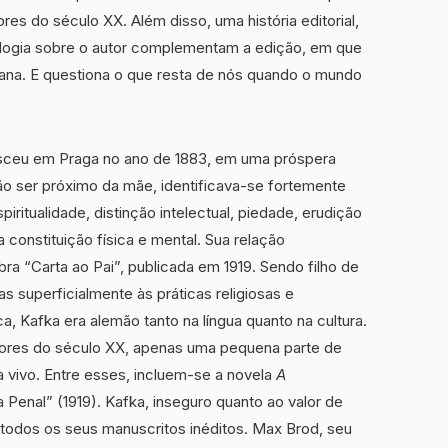
es do século XX. Além disso, uma história editorial,
nologia sobre o autor complementam a edição, em que
ana. E questiona o que resta de nós quando o mundo
 nasceu em Praga no ano de 1883, em uma próspera
não ser próximo da mãe, identificava-se fortemente
ritualidade, distinção intelectual, piedade, erudição
 constituição física e mental. Sua relação
ra “Carta ao Pai”, publicada em 1919. Sendo filho de
 superficialmente às práticas religiosas e
, Kafka era alemão tanto na língua quanto na cultura.
ores do século XX, apenas uma pequena parte de
a vivo. Entre esses, incluem-se a novela
A
a Penal” (1919). Kafka, inseguro quanto ao valor de
de todos os seus manuscritos inéditos. Max Brod, seu