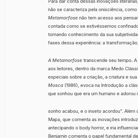
Para dar conta dessas inovações literárias
não se caracteriza pela onisciência, como 
Metamorfose
não tem acesso aos pensam
contada como se estivéssemos confinado
tomando conhecimento da sua subjetividad
fases dessa experiência: a transformação,
A Metamorfose
transcende seu tempo. A
aos leitores, dentro da marca Medo Clássi
especiais sobre a criação, a criatura e su
Mosca
(1986), evoca na Introdução a cláss
que sonhou que era um humano e adorou i
sonho acabou, e o inseto acordou”. Além
Mapa, que comenta as inovações introduz
antecipando o body horror, e iria influenci
Benjamin comenta o papel fundamental de