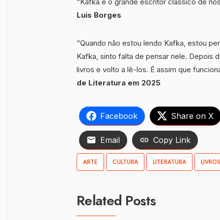
“Kafka é o grande escritor clássico de n
Luis Borges
“Quando não estou lendo Kafka, estou p
Kafka, sinto falta de pensar nele. Depoi
livros e volto a lê-los. É assim que funcio
de Literatura em 2025
Facebook
Share on X
Email
Copy Link
ARTE
CULTURA
LITERATURA
LIVRO
Related Posts