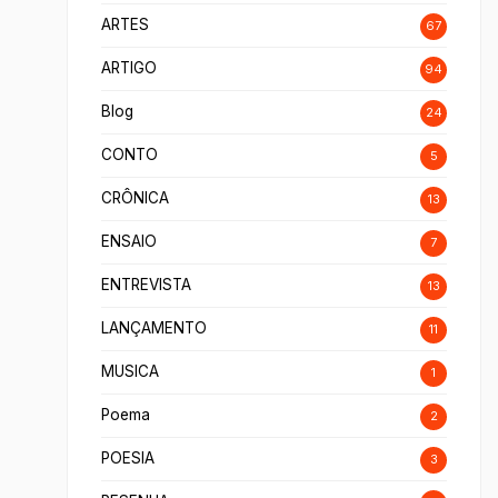
ARTES
67
ARTIGO
94
Blog
24
CONTO
5
CRÔNICA
13
ENSAIO
7
ENTREVISTA
13
LANÇAMENTO
11
MUSICA
1
Poema
2
POESIA
3