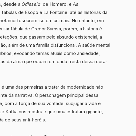
as, desde a
Odisseia
, de Homero, e
As
 fábulas de Esopo e La Fontaine, até as histórias da
metamorfosearem-se em animais. No entanto, em
uliar fábula de Gregor Samsa, porém, a história é
pretações, que passam pelo absurdo existencial, a
ão, além de uma família disfuncional. A saúde mental
brios, evocando temas atuais como ansiedade,
ernas da alma que ecoam em cada fresta dessa obra-
a é uma das primeiras a tratar da modernidade não
te da narrativa. O personagem principal dessa
e, com a força de sua vontade, subjugar a vida e
ue Kafka nos mostra é que uma estrutura gigante,
da de seus anti-heróis.