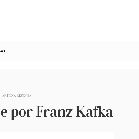
ões
ARTIGO
,
RESENHA
e por Franz Kafka