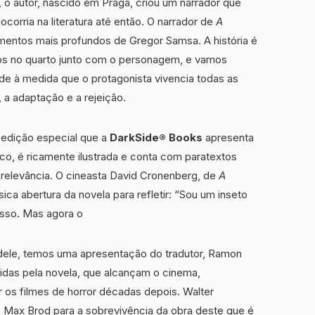
, o autor, nascido em Praga, criou um narrador que
ocorria na literatura até então. O narrador de
A
entos mais profundos de Gregor Samsa. A história é
s no quarto junto com o personagem, e vamos
e à medida que o protagonista vivencia todas as
 a adaptação e a rejeição.
 edição especial que a
DarkSide® Books
apresenta
co, é ricamente ilustrada e conta com paratextos
a relevância. O cineasta David Cronenberg, de
A
ica abertura da novela para refletir: “Sou um inseto
sso. Mas agora o
 dele, temos uma apresentação do tradutor, Ramon
idas pela novela, que alcançam o cinema,
ar os filmes de horror décadas depois. Walter
 Max Brod para a sobrevivência da obra deste que é