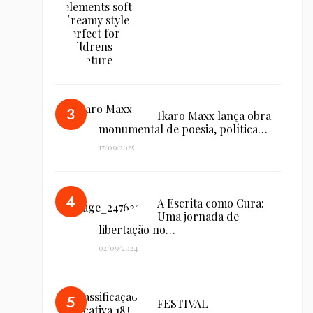
Ikaro Maxx lança obra
monumental de poesia, política…
17/09/2025
A Escrita como Cura:
Uma jornada de
libertação no…
02/09/2024
FESTIVAL