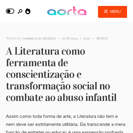
MENU
Written by
comunicacao.alexbrito
•
13/08/2024
•
11:47
•
ARTIGO
A Literatura como
ferramenta de
conscientização e
transformação social no
combate ao abuso infantil
Assim como toda forma de arte, a Literatura não tem e
nem deve ser estritamente utilitária. Ela transcende a mera
função de entreter ou educar; é uma expressão profunda