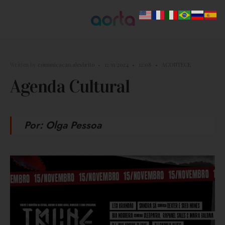
Written by
comunicacao.alexbrito
•
12/11/2024
•
12:08
•
ACONTECE
Agenda Cultural
Por: Olga Pessoa