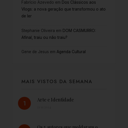
Fabrício Azevedo
em
Dos Clássicos aos
Vlogs: a nova geração que transformou o ato
de ler
Stephanie Oliveira
em
DOM CASMURRO:
Afinal, traiu ou não traiu?
Gene de Jesus
em
Agenda Cultural
MAIS VISTOS DA SEMANA
Arte e Identidade
21/11/2024
Os 5 autores que moldaram o