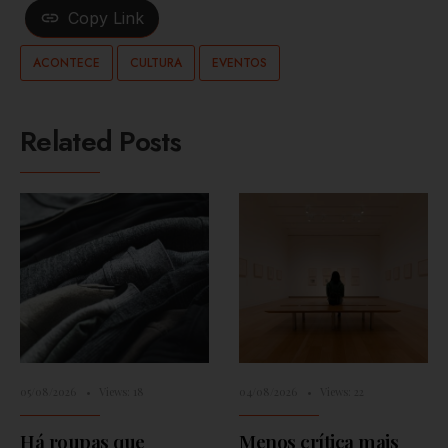
Copy Link
ACONTECE
CULTURA
EVENTOS
Related Posts
05/08/2026
•
Views: 18
04/08/2026
•
Views: 22
Há roupas que
Menos crítica mais