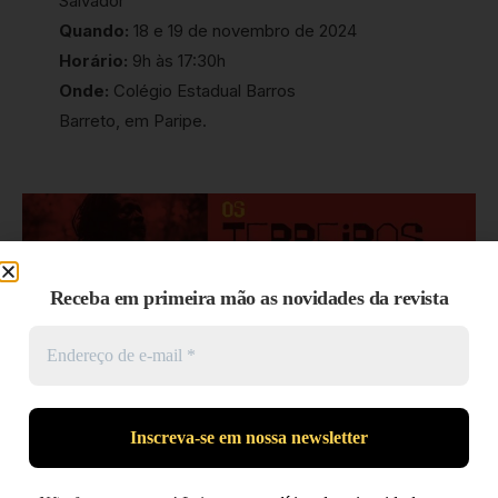
Salvador
Quando:
18 e 19 de novembro de 2024
Horário:
9h às 17:30h
Onde:
Colégio Estadual Barros
Barreto, em Paripe.
Receba em primeira mão as novidades da revista
Os Terreiros e a Pequena África – Terreiro de
Crioulo e Terreiro de Mangueira