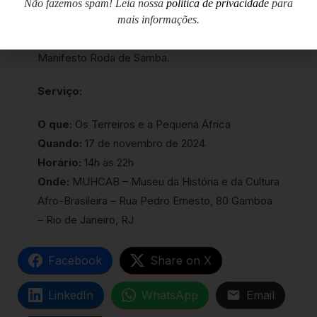
Não fazemos spam! Leia nossa
política de privacidade
para
Terreiro de Crioulo convida Afrochefe Jorge
mais informações.
Washintongton para o Lançamento do Curta
Manifesto Roda de Samba.
Serviço:
O que:
Os Terreiros e a Pequena África
Quando:
17 de novembro de 2024
Horário:
14h às 22h
Onde:
MUHCAB – Museu da História e da Cultura
Afro-Brasileira – Rua Pedro Ernesto, 80 Gamboa
– Rio de Janeiro, RJ
Facebook
Share on X
LinkedIn
WhatsApp
Email