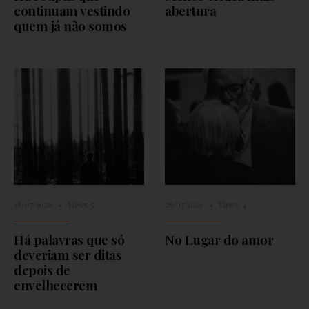
continuam vestindo
abertura
quem já não somos
28/07/2026
•
Views: 5
28/07/2026
•
Views: 4
Há palavras que só
No Lugar do amor
deveriam ser ditas
depois de
envelhecerem