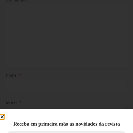
Nome
*
E-mail
*
Receba em primeira mão as novidades da revista
Site