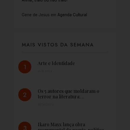
Afinal, traiu ou não traiu?
Gene de Jesus
em
Agenda Cultural
MAIS VISTOS DA SEMANA
Arte e Identidade
21/11/2024
Os 5 autores que moldaram o
terror na literatura:…
07/10/2024
Ikaro Maxx lança obra
monumental de poesia, política…