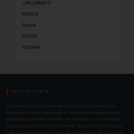
LANÇAMENTO
MUSICA
Poema
POESIA
RESENHA
REVISTA AORTA
Acreditamos que a diversidade é a essência da literatura. A
Revista Aorta é um palco onde as vozes de diferentes culturas,
perspectivas e estilos literários se encontram e se entrelaçam.
Estamos comprometidos em oferecer uma plataforma inclusiva,
onde cada autor encontre seu lugar, e cada leitor descubra uma