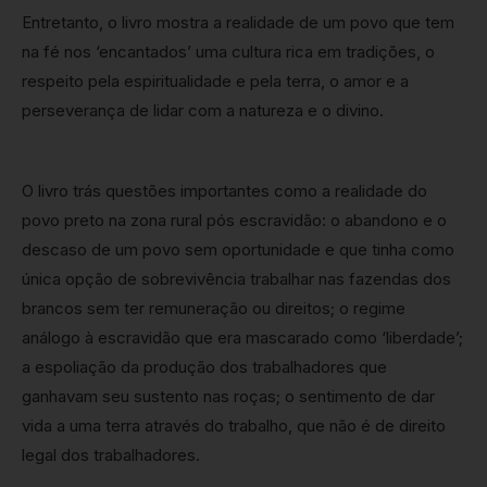
Entretanto, o livro mostra a realidade de um povo que tem
na fé nos ‘encantados’ uma cultura rica em tradições, o
respeito pela espiritualidade e pela terra, o amor e a
perseverança de lidar com a natureza e o divino.
⠀ ⠀⠀⠀⠀⠀⠀⠀ ⠀⠀⠀⠀⠀⠀⠀⠀⠀ ⠀⠀⠀⠀⠀⠀
O livro trás questões importantes como a realidade do
povo preto na zona rural pós escravidão: o abandono e o
descaso de um povo sem oportunidade e que tinha como
única opção de sobrevivência trabalhar nas fazendas dos
brancos sem ter remuneração ou direitos; o regime
análogo à escravidão que era mascarado como ‘liberdade’;
a espoliação da produção dos trabalhadores que
ganhavam seu sustento nas roças; o sentimento de dar
vida a uma terra através do trabalho, que não é de direito
legal dos trabalhadores.
⠀ ⠀⠀⠀⠀⠀⠀⠀ ⠀⠀⠀⠀⠀⠀⠀⠀⠀ ⠀⠀⠀⠀⠀⠀