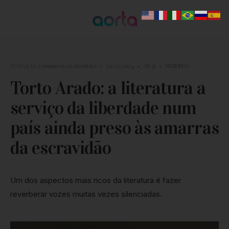
Written by
comunicacao.alexbrito
•
29/07/2024
•
18:35
•
RESENHA
Torto Arado: a literatura a
serviço da liberdade num
país ainda preso às amarras
da escravidão
Um dos aspectos mais ricos da literatura é fazer
reverberar vozes muitas vezes silenciadas.