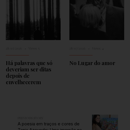
28/07/2026
•
Views: 5
28/07/2026
•
Views: 4
Há palavras que só
No Lugar do amor
deveriam ser ditas
depois de
envelhecerem
PREVIOUS STORY
A poesia em traços e cores de
Tania Azevedo: Uma imersão na