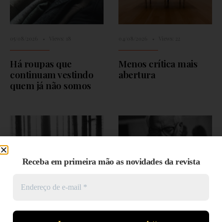
05/08/2026
•
Views: 18
04/08/2026
•
Views: 22
Há roupas que
Menos crítica mais
continuam vestindo
abertura
quem já não somos
Receba em primeira mão as novidades da revista
28/07/2026
•
Views: 5
28/07/2026
•
Views: 4