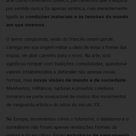
arte como movimento político, percebemos que a disputa
por sentido nunca foi apenas estética, mas inerentemente
ligada às
condições materiais e às tensões do mundo
em que vivemos
.
O termo
vanguarda
, vindo do francês
avant‑garde
,
carrega em sua origem militar a ideia de estar à frente das
tropas, de abrir caminho para o novo. Na arte, isso
significou romper com tradições consolidadas, questionar
valores estabelecidos e defender não apenas novas
formas, mas
novas visões de mundo e de sociedade
.
Manifestos, militância, rupturas e projetos coletivos
tornaram‑se parte inseparável de muitos dos movimentos
de vanguarda artística do início do século XX.
Na Europa, movimentos como o futurismo, o dadaísmo e o
surrealismo não foram apenas revoluções formais da
pintura e da escultura, foram
estruturas de pensamento