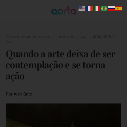
Written by
comunicacao.alexbrito
•
16/05/2026
•
14:46
•
ARTES
,
ARTIGO
,
Blog
Quando a arte deixa de ser
contemplação e se torna
ação
Por Alex Brito