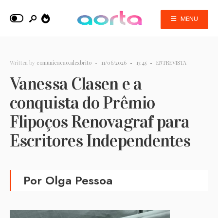
MENU
Written by
comunicacao.alexbrito
•
11/06/2026
•
13:45
•
ENTREVISTA
Vanessa Clasen e a
conquista do Prêmio
Flipoços Renovagraf para
Escritores Independentes
Por Olga Pessoa