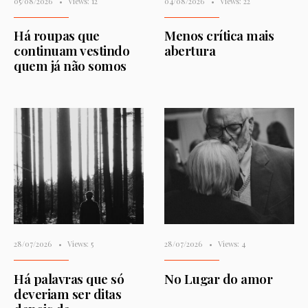
05/08/2026
•
Views: 12
04/08/2026
•
Views: 22
Há roupas que
Menos crítica mais
continuam vestindo
abertura
quem já não somos
28/07/2026
•
Views: 5
28/07/2026
•
Views: 4
Há palavras que só
No Lugar do amor
deveriam ser ditas